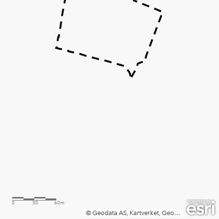
0
30
60m
©️ Geodata AS, Kartverket, Geovekst og kommunene, OpenStreetMap